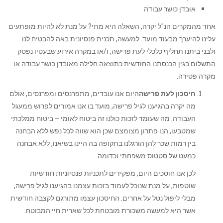
אובדן כושר עבודה
אחד מהמקרים הנ"ל יקרה, השאלה היא מתי? על מנת לא להיות מופתעים
עלינו להיערך מבעוד מועד. למעשה, תכנית פנסיונית באה להבטיח לנו
ולבני ביתנו תחליף כלכלי לעת פרישה, ו/או במקרה אירוע שבעטיו נפסק
התשלום בגין הכנסתנו החודשית כתוצאה חלילה מאובדן כושר עבודה או
מקרה פטירה.
חיסכון לעת פרישה
היום אנו עובדים, מתפרנסים ומפרנסים, אולם
מה יקרה בהגיענו לגיל פרישה, מועד בו אנו אמורים לפרוש ממעגל
העבודה. מה שעומד לזכות כולנו זה ביטוח לאומי – ביטוח ממלכתי
שמטבעו, הנו פתרון מצומצם שכן הוא שווה לכל נפש ללא הבחנה
בין רמות שכר להן הורגלנו בתקופה בה היינו בשיאנו, ללא אבחנה
כמעט של סטטוס משפחתי וכדומה.
לכן אנו חוסכים היום, מפקידים לתכניות פנסיוניות חודשיות
שוטפות, על מנת שנוכל לעמוד בזכות עצמנו בהגיענו לגיל פרישה,
מבלי ליפול נטל על אחרים. החיסכון עצמו מתורגם לקצבה חודשית
אשר היא למעשה משכורת מובטחת לכל שארית חיי המבוטח.