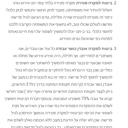
ביטוח למקרה פטירה
מקרה פטירה בלתי צפוי הנו אירוע טרגי
העלול להותיר את משפחתנו, מעבר לנזק הרגשי והנפשי לנזק כלכלי.
כיסוי זה מטרתו להבטיח שהיה וחלילה, טרם הגיענו לגיל פרישה
ופרשנו לעולם שכולו טוב, לא נחשוף את המשפחה הקרובה ללבנו
לחוסר כלכלי. בני ביתנו יוכלו להמשיך לשמור על רמת חיים נאותה
לפחות כפי שהורגלו טרם האירוע.
ביטוח למקרה אובדן כושר עבודה
כל עוד אנו עובדים, אנו
משתכרים למחייתנו. אך חלילה, היה ואירע אירוע של מחלה או
תאונה שבעטיים נבצר מאתנו להמשיך להשתכר אנו חשופים
כפליים, שכן כבר היום לא נוכל להתקיים ובמקביל גם לא נוכל
להמשיך לחסוך לגיל פרישה. כיסוי זה בא להבטיח לנו במצב של
אובדן כשר עבודה (קיימת תקופת המתנה בדרך כלל 3 חודשים,
ניתן לקצר תקופת ההמתנה חודשיים אחורה ואף יותר ) שכר חודשי
קבוע עד גובה 75% משכרנו המבוטח, ובנוסף חברת הביטוח תמשיך
לשלם את ההפקדות הפנסיוניות כפי שהיו ערב האירוע על מנת
לשמור את הכיסוי הביטוחי למקרה פטירה והמשך החיסכון לגיל
פרישה. שכן לא יעלה על הדעת במצב ללא הכנסה נאלץ לשלם את
התכנית הפנסיונית שברשותנו… כך בהגיענו לגיל פרישה נתקיים