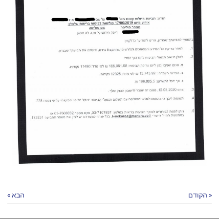
« הקודם
הבא »