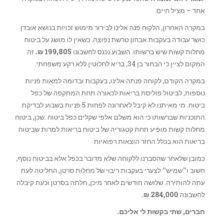
אחד – מציל חיים.
במקרה האחרון, הלקוח פנה אלינו לבירור מימוש זכויות בנושא אובדן
כושר עבודה בעקבות אבחון טרשת נפוצה. כשאין לו מושג על ביטוח
מחלות קשות שיש ברשותו. השבוע נכנס לחשבונו
199,805 ₪.
זה
המקום לציין כי הבחור בן 34, בריא לחלוטין ללא רקע משפחתי.
במקרה הקודם, לקוחה פנתה אלינו, בעקבות ובדומה למאות פניות
נוספות, לביטול פוליסת בריאות לכאורה תחת המתקפה של כפל
ביטוח. מי מאיתנו לא קיבל לאחרונה לפחות 5 פניות בשבוע לבדיקת
התוכניות שברשותו כי הוא משלם אלפי שקלים כפל ביטוח .שכן, ביטוח
מחלות קשות מופיע תחת קטגוריה של ביטוח בריאות למרות שביטוח
בריאות הוא בכלל החזר הוצאות רפואיות
כמובן שלאחר שהסברנו ללקוחה שלא מדובר בכפל אלא בביטוח נוסף,
חשוב ו״שמיש״ לצערי בעקבות ריבוי של מחלות סרטן, החליטה לעת
עתה להותירה. שלושה חודשים לאחר מיכן, חלתה בסרטן וכעת קיבלה
לחשבונה
284,000 ₪
.
חברים, שתי בקשות לי אליכם
.